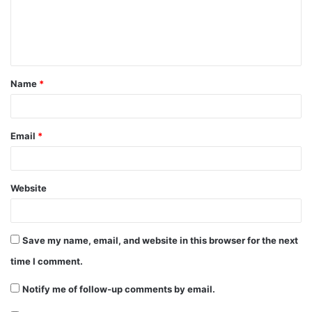
m
e
n
t
Name
*
*
Email
*
Website
Save my name, email, and website in this browser for the next
time I comment.
Notify me of follow-up comments by email.