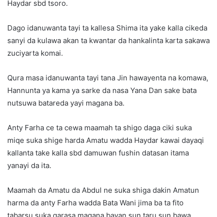
Haydar sbd tsoro.
Dago idanuwanta tayi ta kallesa Shima ita yake kalla cikeda
sanyi da kulawa akan ta kwantar da hankalinta karta sakawa
zuciyarta komai.
Qura masa idanuwanta tayi tana Jin hawayenta na komawa,
Hannunta ya kama ya sarke da nasa Yana Dan sake bata
nutsuwa batareda yayi magana ba.
Anty Farha ce ta cewa maamah ta shigo daga ciki suka
miqe suka shige harda Amatu wadda Haydar kawai dayaqi
kallanta take kalla sbd damuwan fushin datasan itama
yanayi da ita.
Maamah da Amatu da Abdul ne suka shiga dakin Amatun
harma da anty Farha wadda Bata Wani jima ba ta fito
tabarsu suka qarasa magana bayan sun taru sun bawa