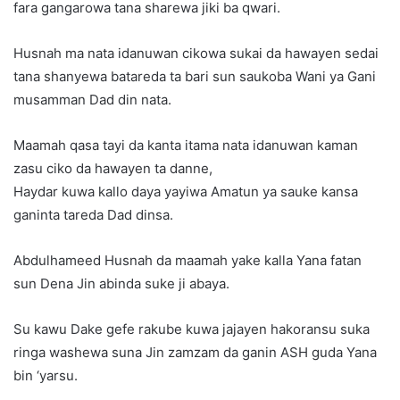
fara gangarowa tana sharewa jiki ba qwari.
Husnah ma nata idanuwan cikowa sukai da hawayen sedai
tana shanyewa batareda ta bari sun saukoba Wani ya Gani
musamman Dad din nata.
Maamah qasa tayi da kanta itama nata idanuwan kaman
zasu ciko da hawayen ta danne,
Haydar kuwa kallo daya yayiwa Amatun ya sauke kansa
ganinta tareda Dad dinsa.
Abdulhameed Husnah da maamah yake kalla Yana fatan
sun Dena Jin abinda suke ji abaya.
Su kawu Dake gefe rakube kuwa jajayen hakoransu suka
ringa washewa suna Jin zamzam da ganin ASH guda Yana
bin ‘yarsu.