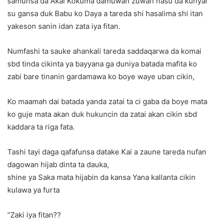
samunsa da Akai Kokuma damuwan zuwan nasu da kunyar
su gansa duk Babu ko Daya a tareda shi hasalima shi itan
yakeson sanin idan zata iya fitan.
Numfashi ta sauke ahankali tareda saddaqarwa da komai
sbd tinda cikinta ya bayyana ga duniya batada mafita ko
zabi bare tinanin gardamawa ko boye waye uban cikin,
Ko maamah dai batada yanda zatai ta ci gaba da boye mata
ko guje mata akan duk hukuncin da zatai akan cikin sbd
kaddara ta riga fata.
Tashi tayi daga qafafunsa datake Kai a zaune tareda nufan
dagowan hijab dinta ta dauka,
shine ya Saka mata hijabin da kansa Yana kallanta cikin
kulawa ya furta
“Zaki iya fitan??