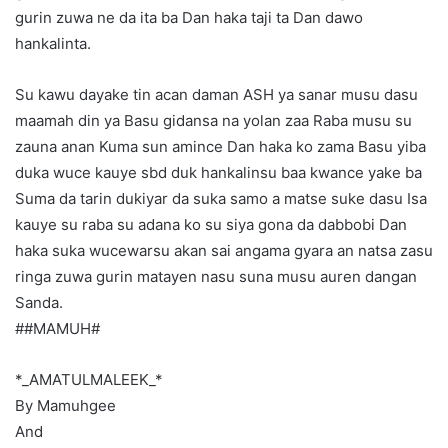
gurin zuwa ne da ita ba Dan haka taji ta Dan dawo
hankalinta.
Su kawu dayake tin acan daman ASH ya sanar musu dasu
maamah din ya Basu gidansa na yolan zaa Raba musu su
zauna anan Kuma sun amince Dan haka ko zama Basu yiba
duka wuce kauye sbd duk hankalinsu baa kwance yake ba
Suma da tarin dukiyar da suka samo a matse suke dasu Isa
kauye su raba su adana ko su siya gona da dabbobi Dan
haka suka wucewarsu akan sai angama gyara an natsa zasu
ringa zuwa gurin matayen nasu suna musu auren dangan
Sanda.
##MAMUH#
*_AMATULMALEEK_*
By Mamuhgee
And