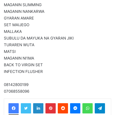
MAGANIN SLIMMING
MAGANIN NANKARWA
GYARAN AMARE
SET MAIJEGO
MALLAKA
SUBULU DA MAYUKA NA GYARAN JIKI
TURAREN WUTA
MATSI
MAGANIN NI’IMA
BACK TO VIRGIN SET
INFECTION FLUSHER
08142800199
07068558096
LinkedIn
Pinterest
Reddit
Messenger
WhatsApp
Teleg
Share via Email