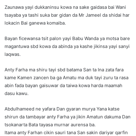
Zaunawa yayi dukkaninsu kowa na sake gaidasa bai Wani
tsayaba ya tashi suka bar gidan da Mr Jameel da shidai har
lokacin Bai ganewa komaiba.
Bayan ficewansa tsit palon yayi Babu Wanda ya motsa bare
magantuwa sbd kowa da abinda ya kashe jikinsa yayi sanyi
laqwas.
Anty Farha ma shiru tayi sbd batama San ta Ina zata fara
kame Kamen zancen ba ga Amatu ma duk tayi zuru ta rasa
abin fada bayan gaisuwar da taiwa kowa harda maamah
dasu kawu.
Abdulhameed ne yafara Dan gyaran murya Yana katse
shirun da tambayar anty Farha ya jikin Amatun dakuma Dan
tsokanarta Bata tayasa murnar aurensa ba.
Itama anty Farhan cikin sauri tana San sakin dariyar qarfin