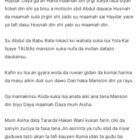
Haydar Daya ga an Hana maamah bin jirgi Saiya fasa siyan
ticket din shi ya bisu a motocin sbd Abdul dayace Husnah
da maamah subi jirgin shi zaibi su maamah sai Haydar yace
ya tafi dasu Husnah din shi yabi su maamah din.
Su Abdul da Babu Bata lokaci ko wahala suka isa Yola Kai
tsaye TALBAs mansion suka nufa da motan datazo
daukansu.
Kafin su Isa an gyara wuta da ruwan gidan da komai harma
da masu aikin duk sun dawo Dan haka Mansion din ya rayu.
Ga mamakinsu Koda suka Isa anata aiki ana tana Manson
din biyu Daya maamah Daya mum Aisha.
Mum Aisha data Tararda Hakan Wani kukan farin ciki da
sanyin zuciya ta fasa tana Jin asirinta ya rufu sbd da niyar
guduwa tazo akan ta tafi kauyen Kuma idan ta gudu ba