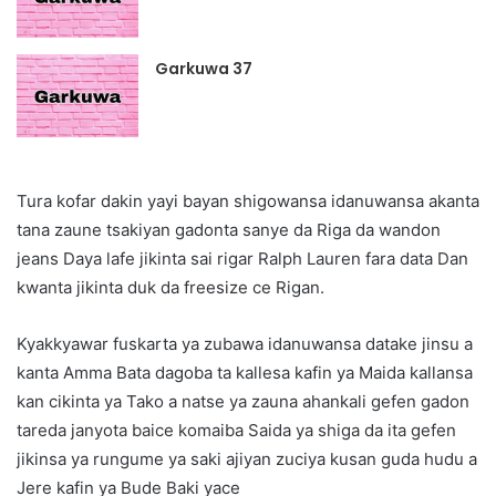
Garkuwa 37
Tura kofar dakin yayi bayan shigowansa idanuwansa akanta
tana zaune tsakiyan gadonta sanye da Riga da wandon
jeans Daya lafe jikinta sai rigar Ralph Lauren fara data Dan
kwanta jikinta duk da freesize ce Rigan.
Kyakkyawar fuskarta ya zubawa idanuwansa datake jinsu a
kanta Amma Bata dagoba ta kallesa kafin ya Maida kallansa
kan cikinta ya Tako a natse ya zauna ahankali gefen gadon
tareda janyota baice komaiba Saida ya shiga da ita gefen
jikinsa ya rungume ya saki ajiyan zuciya kusan guda hudu a
Jere kafin ya Bude Baki yace