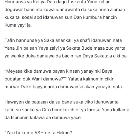
Hannunsa ya Kai ya Dan dago fuskanta Yana kallan
doguwar hancinta zuwa idanuwanta da suka nuna alaman
kuka tai sosai sbd idanuwan sun Dan kumbura hancin
Kuma yayi ja.
Tafin hannunsa ya Saka ahankali ya shafi idanuwan nata
Yana Jin baisan Yaya zaiyi ya Sakata Bude masa zuciyarta
ya wanke duka damuwa da bacin ran Daya Sakata a ciki ba.
“Meyasa kike damuwa bayan kinsan yanayinki Baya
buqatan duk Wani damuwa?”” Yafada kalmomin cikin
muryar Dake bayyanarda damuwansa akan yanayin nata.
Hawayen da batasan da su bane suka ciko idanuwanta
kafin su sauko ya Ciro handkerchief ya taresu Yana kallanta
da tsananin kulawa da damuwa yace
“Zaki hukunta ASH ne ta Hakan?