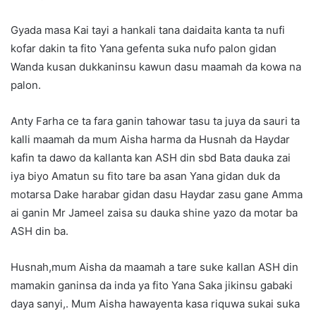
Gyada masa Kai tayi a hankali tana daidaita kanta ta nufi
kofar dakin ta fito Yana gefenta suka nufo palon gidan
Wanda kusan dukkaninsu kawun dasu maamah da kowa na
palon.
Anty Farha ce ta fara ganin tahowar tasu ta juya da sauri ta
kalli maamah da mum Aisha harma da Husnah da Haydar
kafin ta dawo da kallanta kan ASH din sbd Bata dauka zai
iya biyo Amatun su fito tare ba asan Yana gidan duk da
motarsa Dake harabar gidan dasu Haydar zasu gane Amma
ai ganin Mr Jameel zaisa su dauka shine yazo da motar ba
ASH din ba.
Husnah,mum Aisha da maamah a tare suke kallan ASH din
mamakin ganinsa da inda ya fito Yana Saka jikinsu gabaki
daya sanyi,. Mum Aisha hawayenta kasa riquwa sukai suka