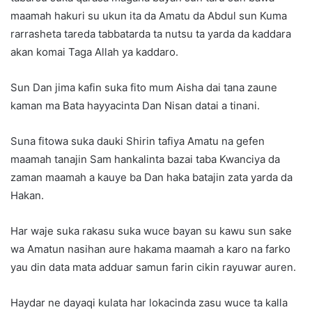
maamah hakuri su ukun ita da Amatu da Abdul sun Kuma
rarrasheta tareda tabbatarda ta nutsu ta yarda da kaddara
akan komai Taga Allah ya kaddaro.
Sun Dan jima kafin suka fito mum Aisha dai tana zaune
kaman ma Bata hayyacinta Dan Nisan datai a tinani.
Suna fitowa suka dauki Shirin tafiya Amatu na gefen
maamah tanajin Sam hankalinta bazai taba Kwanciya da
zaman maamah a kauye ba Dan haka batajin zata yarda da
Hakan.
Har waje suka rakasu suka wuce bayan su kawu sun sake
wa Amatun nasihan aure hakama maamah a karo na farko
yau din data mata adduar samun farin cikin rayuwar auren.
Haydar ne dayaqi kulata har lokacinda zasu wuce ta kalla