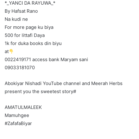
*_YANCI DA RAYUWA_*
By Hafsat Rano
Na kudi ne
For more page ku biya
500 for littafi Daya
1k for duka books din biyu
at
0022419171 access bank Maryam sani
09033181070
Abokiyar Nishadi YouTube channel and Meerah Herbs
present you the sweetest story#
AMATULMALEEK
Mamuhgee
#ZafafaBiyar