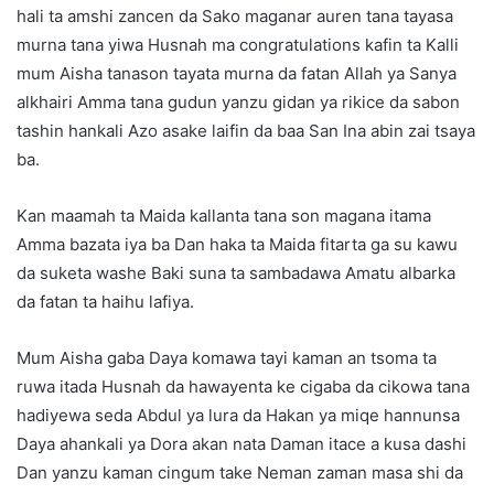
hali ta amshi zancen da Sako maganar auren tana tayasa
murna tana yiwa Husnah ma congratulations kafin ta Kalli
mum Aisha tanason tayata murna da fatan Allah ya Sanya
alkhairi Amma tana gudun yanzu gidan ya rikice da sabon
tashin hankali Azo asake laifin da baa San Ina abin zai tsaya
ba.
Kan maamah ta Maida kallanta tana son magana itama
Amma bazata iya ba Dan haka ta Maida fitarta ga su kawu
da suketa washe Baki suna ta sambadawa Amatu albarka
da fatan ta haihu lafiya.
Mum Aisha gaba Daya komawa tayi kaman an tsoma ta
ruwa itada Husnah da hawayenta ke cigaba da cikowa tana
hadiyewa seda Abdul ya lura da Hakan ya miqe hannunsa
Daya ahankali ya Dora akan nata Daman itace a kusa dashi
Dan yanzu kaman cingum take Neman zaman masa shi da