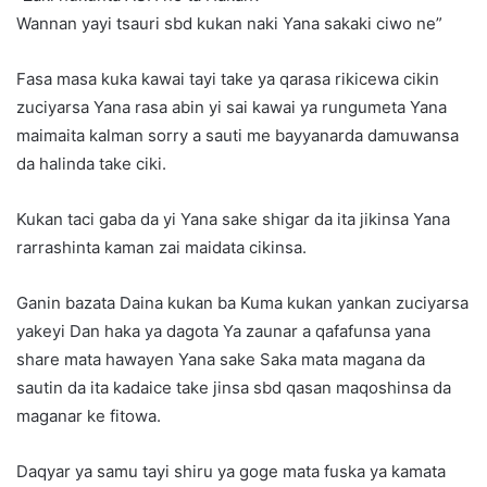
Wannan yayi tsauri sbd kukan naki Yana sakaki ciwo ne”
Fasa masa kuka kawai tayi take ya qarasa rikicewa cikin
zuciyarsa Yana rasa abin yi sai kawai ya rungumeta Yana
maimaita kalman sorry a sauti me bayyanarda damuwansa
da halinda take ciki.
Kukan taci gaba da yi Yana sake shigar da ita jikinsa Yana
rarrashinta kaman zai maidata cikinsa.
Ganin bazata Daina kukan ba Kuma kukan yankan zuciyarsa
yakeyi Dan haka ya dagota Ya zaunar a qafafunsa yana
share mata hawayen Yana sake Saka mata magana da
sautin da ita kadaice take jinsa sbd qasan maqoshinsa da
maganar ke fitowa.
Daqyar ya samu tayi shiru ya goge mata fuska ya kamata