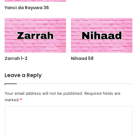
Yanci da Rayuwa 36
Zarrah 1-2
Nihaad 58
Leave a Reply
Your email address will not be published.
Required fields are
marked
*
C
o
m