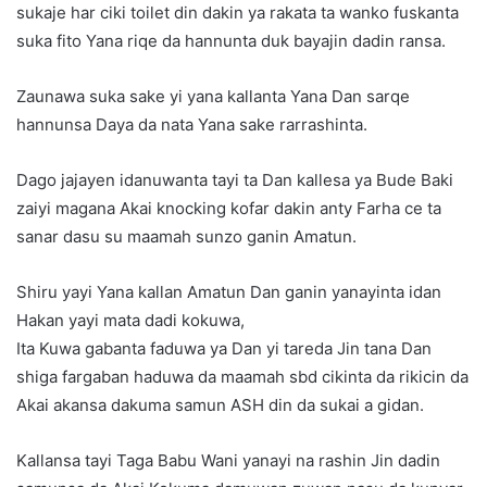
sukaje har ciki toilet din dakin ya rakata ta wanko fuskanta
suka fito Yana riqe da hannunta duk bayajin dadin ransa.
Zaunawa suka sake yi yana kallanta Yana Dan sarqe
hannunsa Daya da nata Yana sake rarrashinta.
Dago jajayen idanuwanta tayi ta Dan kallesa ya Bude Baki
zaiyi magana Akai knocking kofar dakin anty Farha ce ta
sanar dasu su maamah sunzo ganin Amatun.
Shiru yayi Yana kallan Amatun Dan ganin yanayinta idan
Hakan yayi mata dadi kokuwa,
Ita Kuwa gabanta faduwa ya Dan yi tareda Jin tana Dan
shiga fargaban haduwa da maamah sbd cikinta da rikicin da
Akai akansa dakuma samun ASH din da sukai a gidan.
Kallansa tayi Taga Babu Wani yanayi na rashin Jin dadin